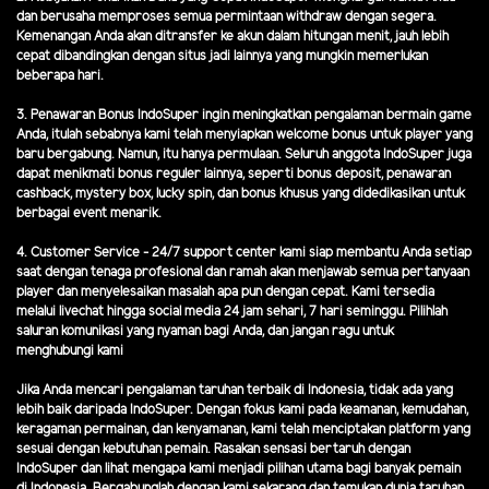
dan berusaha memproses semua permintaan withdraw dengan segera.
Kemenangan Anda akan ditransfer ke akun dalam hitungan menit, jauh lebih
cepat dibandingkan dengan situs jadi lainnya yang mungkin memerlukan
beberapa hari.
3. Penawaran Bonus IndoSuper ingin meningkatkan pengalaman bermain game
Anda, itulah sebabnya kami telah menyiapkan welcome bonus untuk player yang
baru bergabung. Namun, itu hanya permulaan. Seluruh anggota IndoSuper juga
dapat menikmati bonus reguler lainnya, seperti bonus deposit, penawaran
cashback, mystery box, lucky spin, dan bonus khusus yang didedikasikan untuk
berbagai event menarik.
4. Customer Service - 24/7 support center kami siap membantu Anda setiap
saat dengan tenaga profesional dan ramah akan menjawab semua pertanyaan
player dan menyelesaikan masalah apa pun dengan cepat. Kami tersedia
melalui livechat hingga social media 24 jam sehari, 7 hari seminggu. Pilihlah
saluran komunikasi yang nyaman bagi Anda, dan jangan ragu untuk
menghubungi kami
Jika Anda mencari pengalaman taruhan terbaik di Indonesia, tidak ada yang
lebih baik daripada IndoSuper. Dengan fokus kami pada keamanan, kemudahan,
keragaman permainan, dan kenyamanan, kami telah menciptakan platform yang
sesuai dengan kebutuhan pemain. Rasakan sensasi bertaruh dengan
IndoSuper dan lihat mengapa kami menjadi pilihan utama bagi banyak pemain
di Indonesia. Bergabunglah dengan kami sekarang dan temukan dunia taruhan