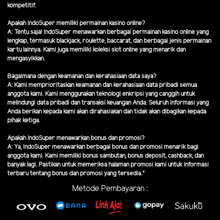
kompetitif.
Apakah IndoSuper memiliki permainan kasino online?
A: Tentu saja! IndoSuper menawarkan berbagai permainan kasino online yang
lengkap, termasuk blackjack, roulette, baccarat, dan berbagai jenis permainan
kartu lainnya. Kami juga memiliki koleksi slot online yang menarik dan
mengasyikkan.
Bagaimana dengan keamanan dan kerahasiaan data saya?
A: Kami memprioritaskan keamanan dan kerahasiaan data pribadi semua
anggota kami. Kami menggunakan teknologi enkripsi yang canggih untuk
melindungi data pribadi dan transaksi keuangan Anda. Seluruh informasi yang
Anda berikan kepada kami akan dirahasiakan dan tidak akan dibagikan kepada
pihak ketiga.
Apakah IndoSuper menawarkan bonus dan promosi?
A: Ya, IndoSuper menawarkan berbagai bonus dan promosi menarik bagi
anggota kami. Kami memiliki bonus sambutan, bonus deposit, cashback, dan
banyak lagi. Pastikan untuk memeriksa halaman promosi kami untuk informasi
terbaru tentang bonus dan promosi yang tersedia."
Metode Pembayaran :