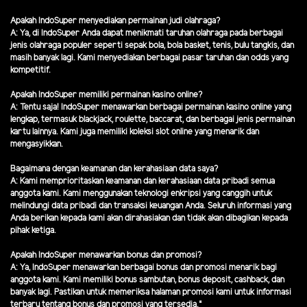
Apakah IndoSuper menyediakan permainan judi olahraga?
A: Ya, di IndoSuper Anda dapat menikmati taruhan olahraga pada berbagai
jenis olahraga populer seperti sepak bola, bola basket, tenis, bulu tangkis, dan
masih banyak lagi. Kami menyediakan berbagai pasar taruhan dan odds yang
kompetitif.
Apakah IndoSuper memiliki permainan kasino online?
A: Tentu saja! IndoSuper menawarkan berbagai permainan kasino online yang
lengkap, termasuk blackjack, roulette, baccarat, dan berbagai jenis permainan
kartu lainnya. Kami juga memiliki koleksi slot online yang menarik dan
mengasyikkan.
Bagaimana dengan keamanan dan kerahasiaan data saya?
A: Kami memprioritaskan keamanan dan kerahasiaan data pribadi semua
anggota kami. Kami menggunakan teknologi enkripsi yang canggih untuk
melindungi data pribadi dan transaksi keuangan Anda. Seluruh informasi yang
Anda berikan kepada kami akan dirahasiakan dan tidak akan dibagikan kepada
pihak ketiga.
Apakah IndoSuper menawarkan bonus dan promosi?
A: Ya, IndoSuper menawarkan berbagai bonus dan promosi menarik bagi
anggota kami. Kami memiliki bonus sambutan, bonus deposit, cashback, dan
banyak lagi. Pastikan untuk memeriksa halaman promosi kami untuk informasi
terbaru tentang bonus dan promosi yang tersedia."