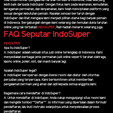
Jika Anda mencari pengalaman taruhan terbaik di Indonesia, tidak ada yang
lebih baik daripada IndoSuper. Dengan fokus kami pada keamanan, kemudahan,
keragaman permainan, dan kenyamanan, kami telah menciptakan platform yang
sesuai dengan kebutuhan pemain. Rasakan sensasi bertaruh dengan
IndoSuper dan lihat mengapa kami menjadi pilihan utama bagi banyak pemain
di Indonesia. Bergabunglah dengan kami sekarang dan temukan dunia taruhan
online yang tak terbatas!
INDOSUPER
,
Raih hadiah menarik sekarang juga.
FAQ Seputar IndoSuper
INDOSUPER
Apa itu IndoSuper?
A: IndoSuper adalah sebuah situs judi online terlengkap di Indonesia. Kami
menyediakan berbagai jenis permainan judi online seperti taruhan olahraga,
kasino online, poker, slot, dan masih banyak lagi.
Apakah IndoSuper legal?
A: IndoSuper beroperasi dengan lisensi resmi dan diatur oleh otoritas
perjudian yang terpercaya. Kami berkomitmen untuk memberikan
pengalaman bermain yang aman dan adil kepada semua anggota kami.
Bagaimana cara mendaftar di IndoSuper?
A: Untuk mendaftar di IndoSuper, Anda cukup mengunjungi situs resmi kami
dan mengklik tombol ""Daftar"". Isi informasi yang diperlukan dalam formulir
pendaftaran, lalu ikuti instruksi selanjutnya untuk menyelesaikan proses
pendaftaran.