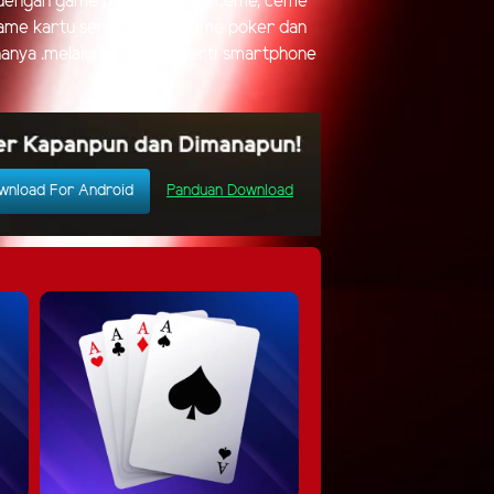
ru dengan game poker seperti ceme, ceme
game kartu seru lainnya. Game poker dan
hanya .melalui gadget seperti smartphone
nload For Android
Panduan Download