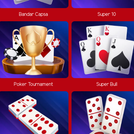
Bandar Capsa
Super 10
Poker Tournament
Super Bull