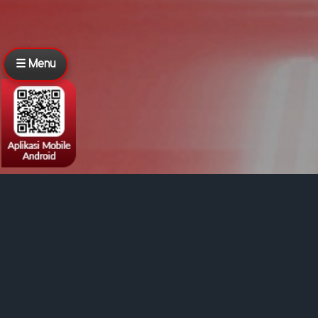
☰ Menu
KALKULATOR PARLAY
JAD
IndoSuper Agen 