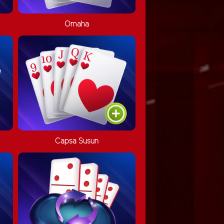
Omaha
Capsa Susun