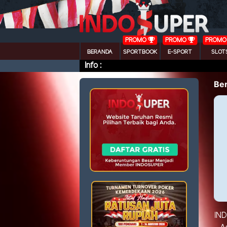
PROMO
PROMO
PROMO
PROM
BERANDA
SPORTBOOK
E-SPORT
SLOT
Info :
Be
IND