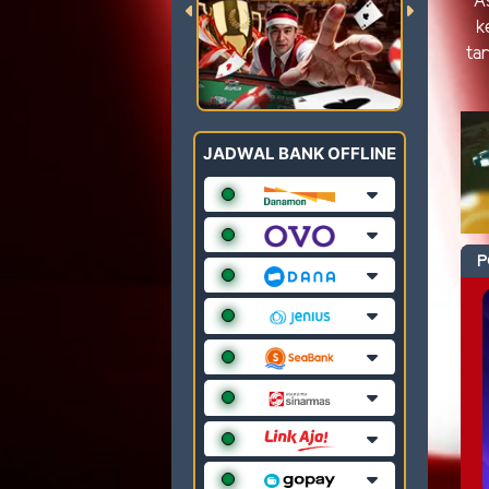
A
k
ta
JADWAL BANK OFFLINE
P